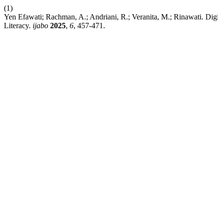
(1)
Yen Efawati; Rachman, A.; Andriani, R.; Veranita, M.; Rinawati. Digi
Literacy.
ijabo
2025
,
6
, 457-471.